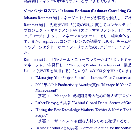
聴講者はマネジャの仕事を学ぶことができるでしょう。
ジョハンナ ロスマン Johanna Rothman (Rothman Consulting Grou
Johanna Rothman氏はマネージャやリーダが問題を解決し
Rothman氏は、先端技術製品開発の管理に関してコンサルテ
プロジェクト・マネジメントやリスク・マネジメント、ピープ
アプローチによって、マネージャやチーム、そして組織全体を
す。また、Agile2009コンファレンスの議長でもあり、チ
トやプロジェクト・ポートフォリオのためにアジャイル・アプ
た。
Rothman氏は月刊でeメール・ニュースレターおよびポッドキャストの形で
マネージャ）"を発行し、"Managing Product Development（製品開
People（技術者を雇用する）"という2つのブログを書いてい
"Managing Your Project Portfolio: Increase Your Capacity a
2008年のJolt Productivity Award受賞作 "Manage It! Your Gui
Management"
（邦題：「Manage It! 現場開発者のための達人式プ
Esther Derbyとの共著 "Behind Closed Doors: Secrets of Gr
"Hiring the Best Knowledge Workers, Techies & Nerds: The S
People"
（邦題：「ザ・ベスト 有能な人材をいかに確保するか
Denise Robitailleとの共著 "Corrective Action for the Softwa