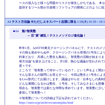
ースの混入など様々な問題やリスクが発生しがちである。 本
提供するツール類が大規模ソフトウェアの開発にどのように役
A4
テスト方法論 ※ただしエキスパート志望に限る
1/28(木) 16:30～1
■A4
魁!!智美塾
～ 百"家"繚乱！テストメソドロジ進化論！
昨年1月。JaSST'09東京クロージングパネルにて、テストの
その熱も覚めやらぬ中、クロージングパネル登壇の1号生によ
約束どおり、共感した塾生も集結し、智美塾の活動が始まりま
発方法論"を築き上げること。月1回、熱心な議論が交わされ
度々です。
ところで「智美塾って何やっているの？」という声をよく聞か
そんな皆さんの疑問にお答えすべく、今回は塾生と1号生によ
をLive形式にてお届けします。議論はやらせ・台本なしの真剣
どんな展開になるかは塾生、１号生、そしてみなさまにも想像
現在も、智美塾では新たな仲間を求めています。智美塾に少し
参加して智美塾へ！
※智美塾についての詳細は下記を訪れてみてください。
https://aster.or.jp/archives/satomijuku.html