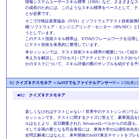
情報システムユーザースキル標準（UISS）など、さまざまな
の成長のためには、このようなスキル標準をベースとして、テ
とが必要です。
そこでIT検証産業協会（IVIA）とソフトウェアテスト技術振興
構/ソフトウェア・エンジニアリング・センター（IPA/SEC
うとしています。
このテスト技術スキル標準は、ETSSのフレームワークを活用
にテスト技術を体系的に整理しています。
本セッションでは、テスト技術スキル標準の概要について紹介
考え方を解説し、[プロセス]－[アクティビティ]－[タスク]か
かのタスクについて、スキル評価の際のサンプルを紹介する予
B2
クイズ＄テスモネア ～JaSSTでもファイナルアンサー!?～
1/28(木)
■B2
クイズ＄テスモネア
楽しくなければテストじゃない！世界中のテストシンポジウム
セッションです。テストに関するクイズに答えて、豪華賞品を獲得してく
ルはもとより、近日翻案された Advancedレベルからの出題も
そして企画の要となる司会者役には、東海大学の山浦恒央先生
全問正解者にはなんと、来年開催のJaSST東京チケットをプレ