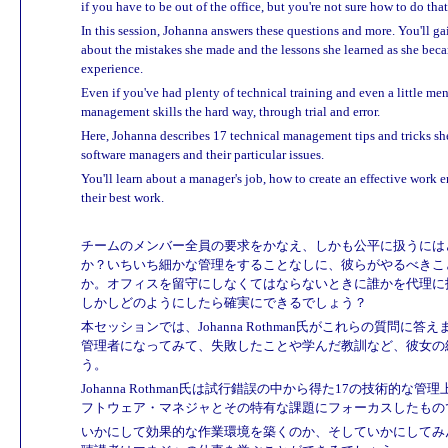
if you have to be out of the office, but you're not sure how to do tha
In this session, Johanna answers these questions and more. You'll g
about the mistakes she made and the lessons she learned as she beca
experience.
Even if you've had plenty of technical training and even a little me
management skills the hard way, through trial and error.
Here, Johanna describes 17 technical management tips and tricks she
software managers and their particular issues.
You'll learn about a manager's job, how to create an effective wor
their best work.
チームのメンバー全員の要求をかなえ、しかも公平に扱うには
か？いちいち細かな管理をすることなしに、彼らがやるべきこ
か。オフィスを留守にしなくてはならないときに誰かを代理に
しかしどのようにしたら確実にできるでしょう？
本セッションでは、Johanna Rothman氏がこれらの質問
管理者になってみて、失敗したことや学んだ教訓など、彼女の
う。
Johanna Rothman氏は試行錯誤の中から得た17の技術的
フトウェア・マネジャとその特有な課題にフォーカスしたもの
いかにして効果的な作業環境を築くのか、そしていかにしてみ