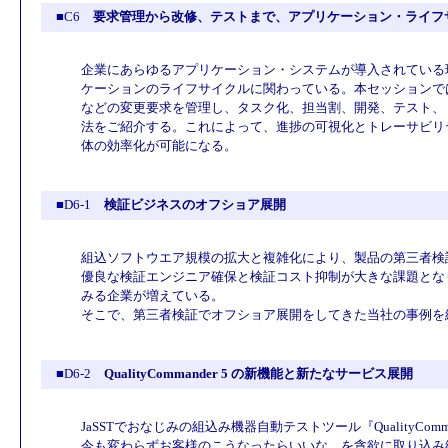
■C6
要求管理から改修、テストまで、アプリケーション・ライフ
企業にあらゆるアプリケーション・システムが導入されている
ケーションのライフサイクルに関わっている。本セッションでは
などの変更要求を管理し、タスク化、担当割、開発、テスト、
法をご紹介する。これによって、進捗の可視化とトレーサビリ
体の効率化が可能になる。
■D6-1
検証ビジネスのオフショア展開
組込ソフトウエア規模の拡大と複雑化により、製品の第三者検
優良な検証エンジニア確保と検証コスト抑制が大きな課題とな
みる企業が増えている。
そこで、第三者検証でオフショア展開をしてきた当社の事例を
■D6-2
QualityCommander 5 の新機能と新たなサービス展開
JaSSTでおなじみの組込み機器自動テストツール『QualityCom
今も変わらずお客様のこうなったらいいな、を貪欲に取り込み