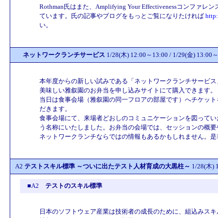
Rothman氏はまた、Amplifying Your Effectivene
ています。氏の記事やブログをもっとご覧になりたければ
http
い。
ネットワークランチサービス
1/28(木) 12:00～13:00 / 1/29(金
本年度からの新しい試みである「ネットワークランチサービス
美味しい雅叙園のお弁当を申し込みサイトにて購入できます。（
当日は食事会場（雅叙園の同一フロアの部屋です）へチケット
だきます。
食事会場にて、来場者どおしのコミュニケーションを図ってい
う名称にいたしました。お弁当の会場では、セッションの概要
ネットワークランチならではの情報もあるかもしれません。是
A2
テストスキル標準 ～ついに出たテスト人材育成の大黒柱～
1/28(木)
■A2
テストのスキル標準
日本のソフトウェア産業は技術者の成長のために、組込みスキル標準