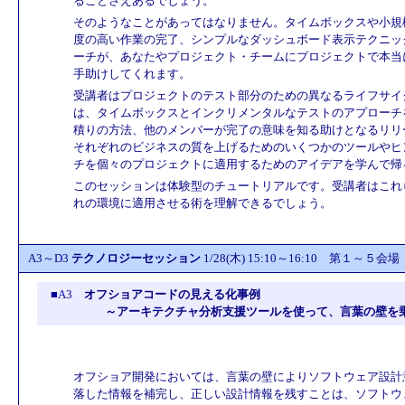
ることさえあるでしょう。
そのようなことがあってはなりません。タイムボックスや小規
度の高い作業の完了、シンプルなダッシュボード表示テクニッ
ーチが、あなたやプロジェクト・チームにプロジェクトで本当
手助けしてくれます。
受講者はプロジェクトのテスト部分のための異なるライフサイ
は、タイムボックスとインクリメンタルなテストのアプローチ
積りの方法、他のメンバーが完了の意味を知る助けとなるリリ
それぞれのビジネスの質を上げるためのいくつかのツールやヒ
チを個々のプロジェクトに適用するためのアイデアを学んで帰
このセッションは体験型のチュートリアルです。受講者はこれ
れの環境に適用させる術を理解できるでしょう。
A3～D3
テクノロジーセッション
1/28(木) 15:10～16:10 第１～５会場
■A3
オフショアコードの見える化事例
～アーキテクチャ分析支援ツールを使って、言葉の壁を
オフショア開発においては、言葉の壁によりソフトウェア設計
落した情報を補完し、正しい設計情報を残すことは、ソフトウ