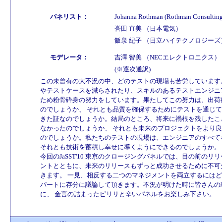
パネリスト：
Johanna Rothman (Rothman Consulting 
誉田 直美 （日本電気）
飯泉 紀子 （日立ハイテクノロジーズ
モデレータ：
吉澤 智美 （NECエレクトロニクス）
(※逐次通訳)
この未曾有の大不況の中、どのテストの現場も苦労しています
やテストケースを減らされたり、スキルのあるテストエンジニ
ため粉骨砕身の努力をしています。果たしてこの努力は、出荷
のでしょうか、 それとも品質を確保するためにテストを通じ
きた証なのでしょうか。結局のところ、将来に禍根を残したこ
なかったのでしょうか、 それとも未来のプロジェクトをより
のでしょうか。私たちのテストの現場は、エンジニアのすべて
それとも技術を蓄積し幸せに導くようにできるのでしょうか。
今回のJaSST'10 東京のクロージングパネルでは、目の前の
ントとともに、未来のリリースもずっと成功させるために不可
きます。 一見、相反する二つのマネジメントを両立するには
パートに存分に議論して頂きます。不況が明けた時に皆さんの
に、 金言の詰まったピリリと辛いパネルをお楽しみ下さい。