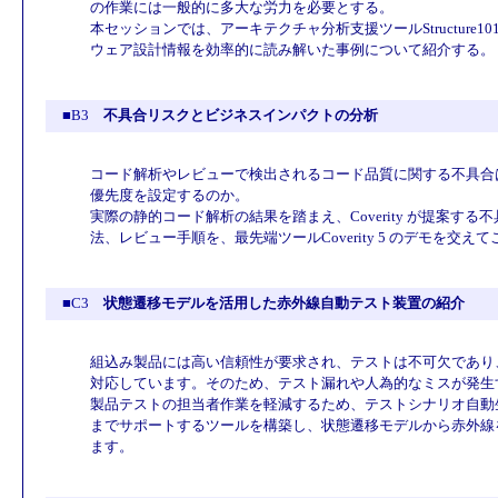
の作業には一般的に多大な労力を必要とする。
本セッションでは、アーキテクチャ分析支援ツールStructure
ウェア設計情報を効率的に読み解いた事例について紹介する。
■B3
不具合リスクとビジネスインパクトの分析
コード解析やレビューで検出されるコード品質に関する不具合
優先度を設定するのか。
実際の静的コード解析の結果を踏まえ、Coverity が提案す
法、レビュー手順を、最先端ツールCoverity 5 のデモを交え
■C3
状態遷移モデルを活用した赤外線自動テスト装置の紹介
組込み製品には高い信頼性が要求され、テストは不可欠であり
対応しています。そのため、テスト漏れや人為的なミスが発生
製品テストの担当者作業を軽減するため、テストシナリオ自動
までサポートするツールを構築し、状態遷移モデルから赤外線
ます。