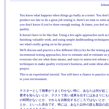
Johan
You know what happens when things go badly as a tester: You don't 
product too late to do a great job testing it, there's no time to writ
you don't know if you've done enough testing. At times, you feel as 
quality.
It doesn't have to be like that. Using a few agile approaches such a
finishing valuable work, and using simple dashboarding techniques w
see what's really going on in the project.
We'll discuss and practice a few different lifecycles for the testing 
incremental testing approaches, how to estimate and re-estimate as y
everyone else see what done means, and ways to assess test release cri
techniques to make quality everyone's business, and some ideas abo
project.
This is an experiential tutorial. You will have a chance to practice
to your environment.
テスターとして物事がうまく行かない時に、あなたは何が起こ
要求を知らないとか、テストで良い成果を出すにはあまりにも
の時間がないとか、それらを自動化するどころではないとか、
とか、といった具合です。時には、あなた以外の誰も製品の品