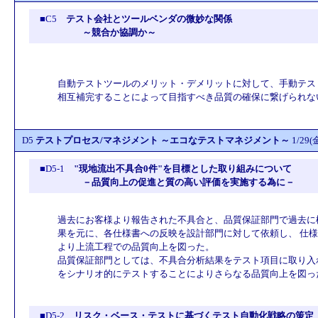
■C5
テスト会社とツールベンダの微妙な関係
～競合か協調か～
自動テストツールのメリット・デメリットに対して、手動テス
相互補完することによって目指すべき品質の確保に繋げられな
D5
テストプロセス/マネジメント ～エコなテストマネジメント～
1/29
■D5-1
"現地流出不具合0件"を目標とした取り組みについて
－品質向上の促進と質の高い評価を実施する為に－
過去にお客様より報告された不具合と、品質保証部門で過去に
果を元に、各仕様書への反映を設計部門に対して依頼し、 仕
より上流工程での品質向上を図った。
品質保証部門としては、不具合分析結果をテスト項目に取り入
をシナリオ的にテストすることによりさらなる品質向上を図っ
■D5-2
リスク・ベース・テストに基づくテスト自動化戦略の策定