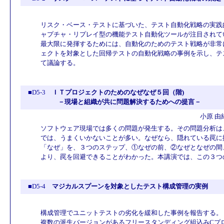
リスク・ベース・テストに基づいた、テスト自動化戦略の実践
ャプチャ・リプレイ型の機能テスト自動化ツールが注目されて
最大限に発揮するためには、自動化のためのテスト戦略が非常
ェクトを対象とした回帰テストの自動化戦略の事例を示し、テ
て議論する。
■D5-3
ＩＴプロジェクトのためのなぜなぜ５回（階)
－現場と組織が共に問題解決するためへの提言－
小原 由
ソフトウェア現場では多くの問題が発生する。その問題分析は
では、うまくいかないことが多い。なぜなら、隠れている罠に
「なぜ」を、３つのステップ、①なぜの前、②なぜとなぜの間
より、罠を回避できることがわかった。本講演では、この３つ
■D5-4
マジカルスプーンを対象としたテスト構成管理の実例
構成管理でユニットテストの劣化を緩和した事例を報告する。
複数の派生バージョンがあるフリースタンディング組込みCプ