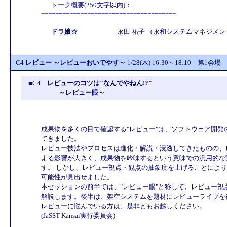
トーク概要(250文字以内)：
======================================
ドラ娘☆
永田 祐子 （永和システムマネジメン
C4
レビュー ～レビューおいでやす～
1/28(木) 16:30～18:10 第1会場
■C4
レビューのコツは"なんでやねん!?"
～レビュー眼～
成果物を多くの目で確認する"レビュー"は、ソフトウェア開
てきました。
レビュー技法やプロセスは進化・解説・浸透してきたものの、
よる影響が大きく、成果物を吟味するという意味での汎用的な
す。 しかし、レビュー視点・観点の抽象度を上げることによ
可能性が見出せました。
本セッションの前半では、"レビュー眼"と称して、レビュー
解説します。後半は、架空システムを題材にレビューライブを
レビューに悩んでいる方は、是非ともお越しください。
(JaSST Kansai実行委員会)