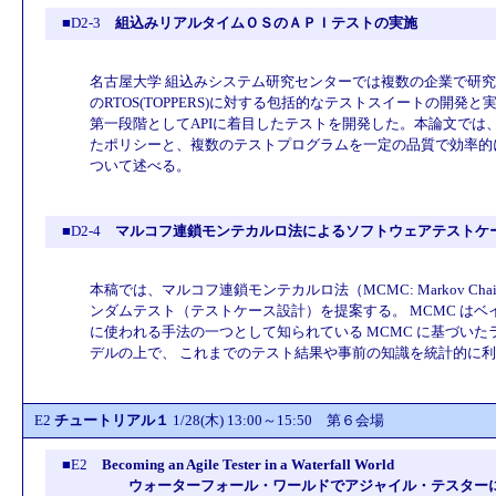
■D2-3
組込みリアルタイムＯＳのＡＰＩテストの実施
名古屋大学 組込みシステム研究センターでは複数の企業で研
のRTOS(TOPPERS)に対する包括的なテストスイートの開発
第一段階としてAPIに着目したテストを開発した。本論文では
たポリシーと、複数のテストプログラムを一定の品質で効率的
ついて述べる。
■D2-4
マルコフ連鎖モンテカルロ法によるソフトウェアテストケ
本稿では、マルコフ連鎖モンテカルロ法（MCMC: Markov Chai
ンダムテスト（テストケース設計）を提案する。 MCMC は
に使われる手法の一つとして知られている MCMC に基づい
デルの上で、 これまでのテスト結果や事前の知識を統計的に
E2
チュートリアル１
1/28(木) 13:00～15:50 第６会場
■E2
Becoming an Agile Tester in a Waterfall World
ウォーターフォール・ワールドでアジャイル・テスター