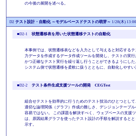
の今後の展開を述べる。
D2
テスト設計・自動化 ～モデルベースドテストの萌芽～
1/28(木) 13
■D2-1
状態遷移表を用いた状態遷移テストの自動化
本事例では、状態遷移表などを入力として与えると対応するテ
力データを作成するデータ作成ツールを開発し、テストの実行
かつ正確なテスト実行を繰り返し行うことができるようにした
システム側で状態遷移を柔軟に扱うとともに、自動化しやすい
■D2-2
テスト条件生成支援ツールの開発 CEGTest
組合せテストを効率的に行うためのテスト技法のひとつとして
適切な論理関係（グラフ）作成の難しさ、デシジョンテーブル
容易ではない。 この課題を解決すべく、ウェブベースの支援ツー
は、原因結果グラフを使ったテスト設計の手順を解説するとと
示す。