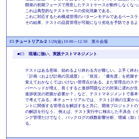
開発の初期フェーズで用意したテストケースが動作しなくなっ
これは典型的なテストケースの劣化現象である。
これに対応するため構成管理のパターンモデルであるベースラ
その結果、テストの品質管理が可能になり劣化を予防できるよ
E5
チュートリアル２
1/29(金) 10:00～12:50 第６会場
■E5
現場に強い、実践テストマネジメント
テストはある意味、始めるより終わる方が難しい。上手く終わ
「計画（および計画の完成度）」「状況」「優先度」を把握す
覚えておかなくてはいけない管理点がある。また管理点のステ
バーヘッドが増え、長くすると進捗問題などの対策に遅れが生
進捗状況の把握が必要か？」など、テストマネジメントで基本
で考えてみる。本チュートリアルでは、 テスト計画の立案か
ントに関係する管理点を解説すると共に、開発プロジェクトの
の解説を行なう。 例えば、テスト実行中に検出した不具合（
ング管理だけでなく、バックログの残数影響分析、増減（加）
る。