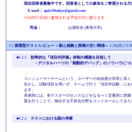
現在回答者募集中です。回答者としての参加をご希望される方
E-mail：
quiz10tokyo@gmail.com
※JaSST1日目に参加される予定の方に限ります
司会：
山浦恒央 (東海大学)
C2
探索型テスト/レビュー ～勘と経験と探索の甘い関係～
1/28(木) 1
■C2-1
効率的な『項目外評価』体制の構築を目指して
－デジタルハーツの「能動的デバッグ」のノウハウにつ
コンシューマーゲームという、ユーザーの自由度が非常に高く
生かし、試験項目を用いず、チームで行う「項目外試験」にお
ます。
具体的には、各テスターのセンスなどをなるべく定量的に把握
置を行うことで、検出する不具合分野をコントロールしてきた
■C2-2
テストにおける勘の考察