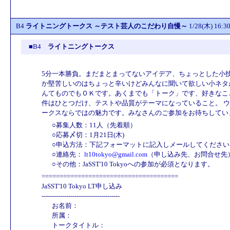
B4
ライトニングトークス ～テスト芸人のこだわり自慢～
1/28(木) 16
■B4
ライトニングトークス
5分一本勝負。まだまとまってないアイデア、ちょっとした小
か堅苦しいのはちょっと辛いけどみんなに聞いて欲しい小ネタ
んてものでもＯＫです。あくまでも「トーク」です、好きなこ
件はひとつだけ、テストや品質がテーマになっていること。 
ークスならではの魅力です。みなさんのご参加をお待ちしてい
○募集人数：11人（先着順）
○応募〆切：1月21日(木)
○申込方法：下記フォーマットに記入しメールしてください
○連絡先：
lt10tokyo@gmail.com
（申し込み先、お問合せ先
○その他：JaSST'10 Tokyoへの参加が必須となります。
======================================
JaSST'10 Tokyo LT申し込み
--------------------------------------
お名前：
所属：
トークタイトル：