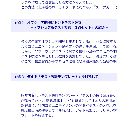
ップを作成して混ぜ合わせる方法を考えました。
この方法（北海道のローカルフードになぞらえ「スープカレー
■A5-2
オフショア開発におけるテスト改善
－オフショア版テスト改善「３点セット」の紹介－
多くの企業でオフショア開発を推進しているが、品質に関する
よくコミュニケーション不足や文化の違いを原因として挙げる
しかし、ソフトウェアテストに関する技術不足やプロセスの未
テスト技法を中心とした教育を実施していたが、満足のいく教
そこで、技法習得からプロセス改善に取り組み始めた当社の事
■A5-3
使える「テスト設計テンプレート」を目指して
昨年考案したテスト設計テンプレート（テストの抜け漏れをな
が残っていた。"話題沸騰ポット"を題材として３通りの利用法
題解決に、社内コミュニティメンバの開発やテストのノウハウ
観点抽出時の注意点などを解説したガイドも加え、より使いや
プレートを紹介する。