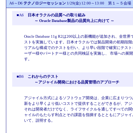
A6～D6
テクノロジーセッション
1/29(金) 12:00～13:00 第１～５会場
■A6
日本オラクルの品質への取り組み
～ Oracle Database製品の品質向上に向けて ～
Oracle Database 11g R2は200以上の新機能が追加され、全
ストを実施しています。日本オラクルでは製品開発の初期段階
リアルな構成でのテストを行い、より早い段階で確実にテスト
ーザー様やパートナー様との共同検証を実施し、 市場への展
す。
■B6
これからのテスト
～アジャイル開発における品質管理のアプローチ
アジャイル方式によるソフトウェア開発は、企業に広まりつつ
新をより早くより低いコストで提供することができるが、アジ
それは開発者だけでなく、ライフサイクルを通してすべての関
ャイルのもたらす利点とその課題を指摘するとともにアジャイ
いて、説明する。