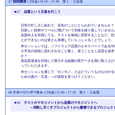
A7
招待講演
1/29(金) 14:10～15:40 第１・２会場
■A7
品質という王道を行こう
日常の忙しさに紛れて、目先のことにとらわれていませんか？
目新しい技術やツールに飛びついて失敗を繰り返していません
品質向上を目指しても、テストを単純に充実することなど、目
とができないのは皆さん体感していらっしゃることでしょう。
本セッションでは、ソフトウェア品質のエキスパートであるN
小手先の技術に惑わされること無く、迷うことなく品質を追求
か？
高品質達成を目指して努力する組織の実データを例に取り上げ
っていただきます。
本セッションを通じて「ホンモノ」とはどういうものなのかを
ための真の「王道」への道筋を見つけてください。
A8
クロージングパネル
1/29(金) 15:40～17:20 第１・２会場
■A8
テストのマネジメントから品質のマネジメントへ
～消耗し尽くすプロジェクトから蓄積できるプロジェク