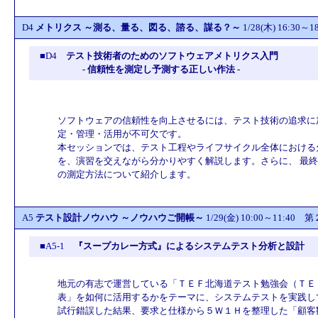
D4
メトリクス ～測る、量る、図る、諮る、謀る？～
1/28(木) 16:30
■D4
テスト技術者のためのソフトウェアメトリクス入門
- 信頼性を測定し予測する正しい作法 -
ソフトウェアの信頼性を向上させるには、テスト技術の追求に
定・管理・活用が不可欠です。
本セッションでは、テスト工程やライフサイクル全体における
を、演習を交えながら分かりやすく解説します。さらに、 最
の測定方法について紹介します。
A5
テスト設計ノウハウ ～ノウハウご開帳～
1/29(金) 10:00～11:40
■A5-1
『スープカレー方式』によるシステムテスト分析と設計
地元の有志で運営している「ＴＥＦ北海道テスト勉強会（ＴＥ
表」を如何に活用するかをテーマに、システムテストを実践し
試行錯誤した結果、要求と仕様から５Ｗ１Ｈを整理した「顧客