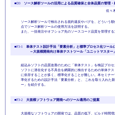
■D3
ソース解析ツールの活用による品質確保と全体品質の管理・
佐々木
ソース解析ツールで検出される規約違反やバグを、どういう順
点でソース解析ツールの使用方法を説明する。
また、一括発注やオフショア先のソースコード品質を管理する
■F3-1
単体テスト設計手法「要素分析」と標準プロセス化ツール
～大規模開発向け単体テストツール「ユニットマスター
組込みソフトの品質改善のために「単体テスト」を検証プロセ
ソフトに潜在化する不具合を網羅的に検出するための単体テス
に依存することが多く、標準化することが難しい。本セミナー
準化するための設計手法「要素分析」と、 これを取り入れた
ー」を紹介する。
■F3-2
大規模ソフトウェア開発へのツール適用のご提案
大規模なソフトウェアの開発では、品質の低下、ビルド時間増