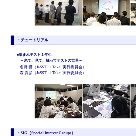
・チュートリアル
■集まれテスト１年生
～来て、見て、触ってテストの世界～
名野 響（JaSST'11 Tokai 実行委員会）
森 貴彦（JaSST'11 Tokai 実行委員会）
・SIG（Special Interest Groups）