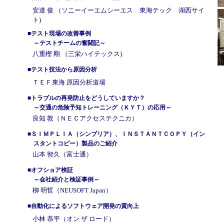
安達 俊 （ソニーイーエムシーエス 東海テック 湖西サイ
ト)
■テスト現場の改善事例
～テストチームの奮闘記～
八重樫 剛 （三栄ハイテックス)
■テスト技法から原因分析
ＴＥＦ東海 原因分析道場
■トラブルの再発防止をどうしていますか？
～交通の危険予知トレーニング（ＫＹＴ）の応用～
良知 敦（ＮＥＣアクセステクニカ）
■ＳＩＭＰＬＩＡ（シンプリア）、ＩＮＳＴＡＮＴＣＯＰＹ（イン
スタントコピー）製品のご紹介
山本 智久（富士通）
■オフショア検証
～会社紹介と検証事例～
柳 明哲（NEUSOFT Japan）
■自動化によるソフトウェア開発の質向上
小林 恭平（オン ザ ロード）