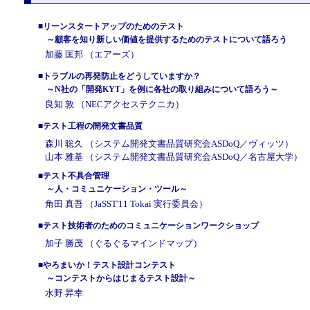
■リーンスタートアップのためのテスト
～顧客を知り新しい価値を提供するためのテストについて語ろう
加藤 匡邦 （エアーズ）
■トラブルの再発防止をどうしていますか？
～N社の「開発KYT」を例に各社の取り組みについて語ろう～
良知 敦 （NECアクセステクニカ）
■テスト工程の開発文書品質
森川 聡久 （システム開発文書品質研究会ASDoQ／ヴィッツ）
山本 雅基 （システム開発文書品質研究会ASDoQ／名古屋大学）
■テスト不具合管理
～人・コミュニケーション・ツール～
角田 真吾 （JaSST'11 Tokai 実行委員会）
■テスト技術者のためのコミュニケーションワークショップ
加子 勝茂 （ぐるぐるマインドマップ）
■やろまいか！テスト設計コンテスト
～コンテストからはじまるテスト設計～
水野 昇幸