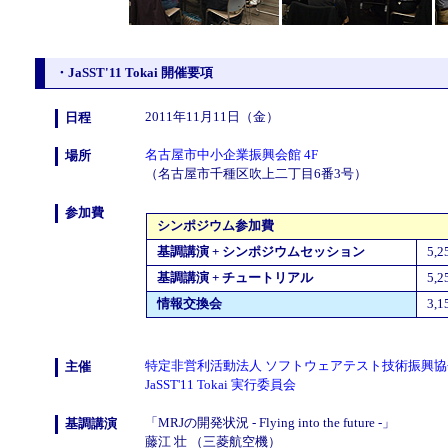
・JaSST'11 Tokai 開催要項
2011年11月11日（金）
日程
名古屋市中小企業振興会館 4F
場所
（名古屋市千種区吹上二丁目6番3号）
参加費
シンポジウム参加費
基調講演 + シンポジウムセッション
5,
基調講演 + チュートリアル
5,
情報交換会
3,
特定非営利活動法人 ソフトウェアテスト技術振興協会 (
主催
JaSST'11 Tokai 実行委員会
「MRJの開発状況 - Flying into the future -」
基調講演
藤江 壮 （三菱航空機）