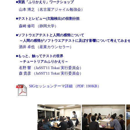
■実践「ふりかえり」ワークショップ
山本 博之 （名古屋アジャイル勉強会）
■テストとレビュー(欠陥検出)の役割分担
森崎 修司 （静岡大学）
■ソフトウエアテストと人間の感情について
～人間の感情がソフトウエアテストに及ぼす影響について考えてみま
酒井 卓也 （産業カウンセラー）
■もっと、触ってテストの世界
～チュートリアルふりかえり～
名野 響 （JaSST'11 Tokai 実行委員会）
森 貴彦 （JaSST'11 Tokai 実行委員会）
SIGセッションテーマ詳細 （PDF: 190KB）