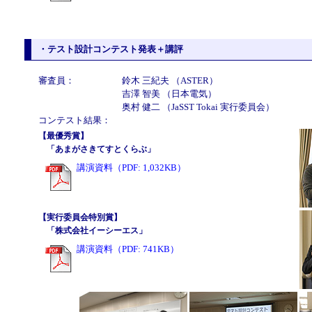
・テスト設計コンテスト発表＋講評
審査員：
鈴木 三紀夫 （ASTER）
吉澤 智美 （日本電気）
奥村 健二 （JaSST Tokai 実行委員会）
コンテスト結果：
【最優秀賞】
「あまがさきてすとくらぶ」
講演資料（PDF: 1,032KB）
【実行委員会特別賞】
「株式会社イーシーエス」
講演資料（PDF: 741KB）