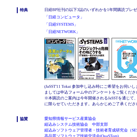
日経BP社刊の以下3誌のいずれかを1年間購読プレ
特典
「日経コンピュータ」
「日経SYSTEMS」
「日経NETWORK」
(JaSST'11 Tokai 参加申し込み時にご希望をお伺
ましては申込フォーム中のアンケートをご覧くださ
※本購読のご案内は今年開催されるJaSSTを通じて
に限らせていただきます。あらかじめご了承くださ
愛知県情報サービス産業協会
協賛
組込みシステム技術協会 中部支部
組込みソフトウェア管理者・技術者育成研究会（SES
高品質ソフトウェア技術交流会(QuaSTom)