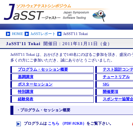
HOME
JaSSTレポート
JaSST'11 Tokai
JaSST'11 Tokai
開催日：2011年11月11日（金）
JaSST'11 Tokai は、おかげさまで140名にのぼるご参加を頂き、
多くの方にご参加いただき、誠にありがとうございました。
プログラム・セッション概要
テスト設計コン
基調講演
チュートリアル
ポスターセッション
SIG
特別講演
開催要項
経験発表
スポンサー協賛
・プログラム・セッション概要
プログラムは
こちら （PDF:92KB）
をご覧下さい。