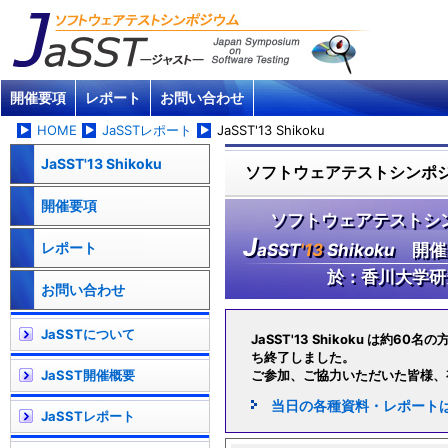
開催要項
レポート
お問い合わせ
HOME
JaSSTレポート
JaSST'13 Shikoku
JaSST'13 Shikoku
ソフトウェアテストシンポジウ
開催要項
ソフトウェアテストシンポ
J
レポート
aSST
'13
Shikoku
開催：
於：香川大学研
お問い合わせ
JaSSTについて
JaSST'13 Shikoku は約
ち終了しました。
JaSST開催概要
ご参加、ご協力いただいた皆様、
当日の各種資料・レポート
JaSSTレポート