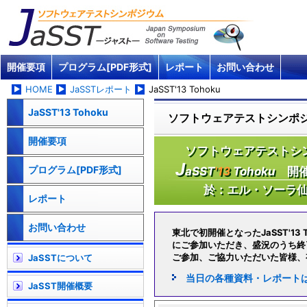
開催要項
プログラム[PDF形式]
レポート
お問い合わせ
HOME
JaSSTレポート
JaSST'13 Tohoku
JaSST'13 Tohoku
ソフトウェアテストシンポジウ
開催要項
ソフトウェアテストシンポ
J
プログラム[PDF形式]
aSST
'13
Tohoku
開催：
於：エル・ソーラ仙台
レポート
お問い合わせ
東北で初開催となったJaSST'13 
にご参加いただき、盛況のうち終
ご参加、ご協力いただいた皆様、
JaSSTについて
当日の各種資料・レポート
JaSST開催概要