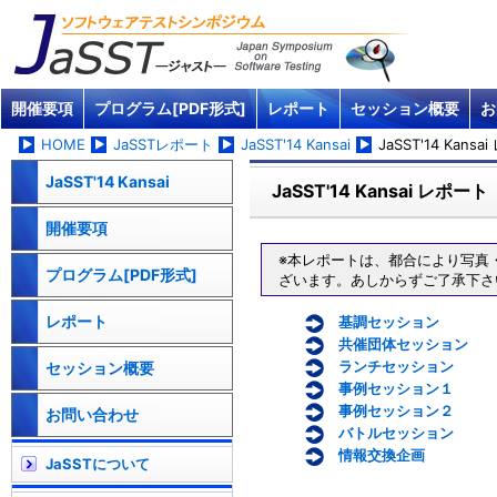
開催要項
プログラム[PDF形式]
レポート
セッション概要
お
HOME
JaSSTレポート
JaSST'14 Kansai
JaSST'14 Kans
JaSST'14 Kansai
JaSST'14 Kansai レポート
開催要項
※本レポートは、都合により写真
プログラム[PDF形式]
ざいます。あしからずご了承下さ
レポート
基調セッション
共催団体セッション
ランチセッション
セッション概要
事例セッション１
事例セッション２
お問い合わせ
バトルセッション
情報交換企画
JaSSTについて