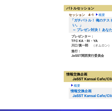
バトルセッション
セッション 4-1
概要
「ガチバトル！ 俺のテス
い。」
～ プレゼン対決！ あな
プレゼンター：
TFC KA・RI・YA
川口 慎一郎
（オムロン）
進行：
JaSST関西実行委員会
情報交換企画
JaSST Kansai Cafe/Cli
概要
情報交換企画
JaSST Kansai Cafe/Cli