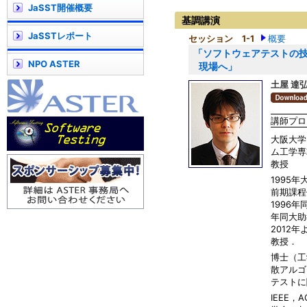
JaSST開催概要
基調講演
JaSSTレポート
セッション 1-1
概要
「ソフトウェアテストの
NPO ASTER
現場へ」
土屋 達
講師プロ
大阪大学
ム工学専
教授
1995
前期課程
1996年
年同大助
2012
教授．
博士（工
散アルゴ
テストに
IEEE