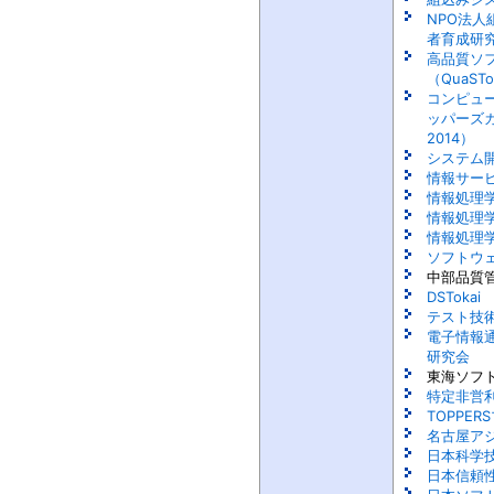
NPO法
者育成研究
高品質ソ
（QuaST
コンピュ
ッパーズカ
2014）
システム開
情報サー
情報処理
情報処理
情報処理
ソフトウ
中部品質
DSTokai
テスト技
電子情報
研究会
東海ソフ
特定非営
TOPPE
名古屋ア
日本科学
日本信頼