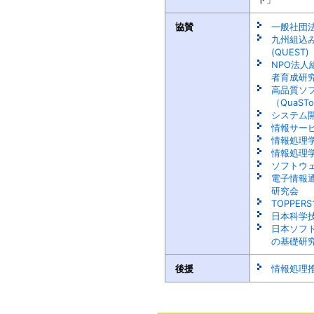
協賛
一般社団法
九州組込
(QUEST)
NPO法
者育成研究
高品質ソ
（QuaST
システム開
情報サー
情報処理
情報処理
ソフトウ
電子情報
研究会
TOPPE
日本科学
日本ソフ
の基礎研
後援
情報処理推