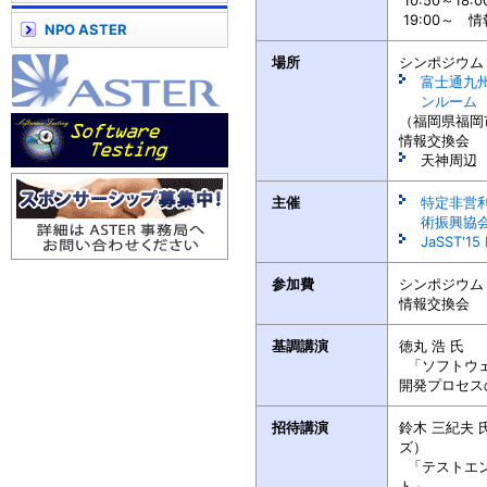
10:50～18
19:00～ 
NPO ASTER
場所
シンポジウム
富士通九州
ンルーム
（福岡県福岡
情報交換会
天神周辺
主催
特定非営
術振興協会 
JaSST'1
参加費
シンポジウム 
情報交換会 4
基調講演
徳丸 浩 氏
「ソフトウェ
開発プロセス
招待講演
鈴木 三紀夫
ズ）
「テストエン
ト」