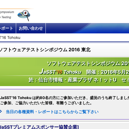
レポート
お問い合わせ
T'16 Tohoku
ソフトウェアテストシンポジウム 2016 東北
ソフトウェアテストシンポジウム 201
J
aSST
'16
Tohoku
開催：2016年5月
於：仙台市情報・産業プラザ ネ！ットU セミ
JaSST'16 Tohoku は約80名の方にご参加いただき、盛況のうち終了しまし
ご参加、ご協力いただいた皆様、有難うございました。
当日の各種資料・レポートはこちらからご覧下さい
[JaSSTプレミアムスポンサー協賛企業]