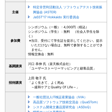
特定非営利活動法人 ソフトウェアテスト技術振
主催
興協会 (ASTER)
JaSST'17 Hokkaido 実行委員会
シンポジウム（一般） : 4,000円（税込）
シンポジウム（学生） : 無料 （社会人学生を除
く）
参加費
※当日、受付にて学生証を提示してください。提示
いただけない場合は、無料で参加することができ
ません。
情報交換会 : 無料
川口 恭伸 氏（楽天株式会社）
基調講演
「ユーザーストーリーマッピングと顧客品質」
上田 敬子 氏
招待講演
「よく生きて、よく死ぬ
～緩和ケアとQuality Of Life～」
一般社団法人IT検証産業協会（IVIA）
高品質ソフトウェア技術交流会（QuaSTom）
システム開発文書品質研究会（ASDoQ）