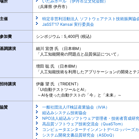
場所
いたみホール （伊丹市立文化会館）
（兵庫県 伊丹市）
主催
特定非営利活動法人 ソフトウェアテスト技術振興協会 (
JaSST'17 Kansai 実行委員会
参加費
シンポジウム : 5,400円 (税込)
基調講演
細川 宣啓 氏 （日本IBM）
「人工知能開発の問題点と品質保証について」
増田 聡 氏 （日本IBM）
「人工知能技術を利用したアプリケーションの開発とテ
招待講演
伊藤 望 氏 （TRIDENT）
「UI自動テストツールとAI」
～AIを使った自動テストの「今」と「未来」～
協賛
一般社団法人IT検証産業協会（IVIA）
組込みシステム技術協会
NPO法人組込みソフトウェア管理者・技術者育成研究会
高品質ソフトウェア技術交流会（QuaSTom）
コンピュータエンターテインメントデベロッパーズカンファ
システム開発文書品質研究会（ASDoQ）