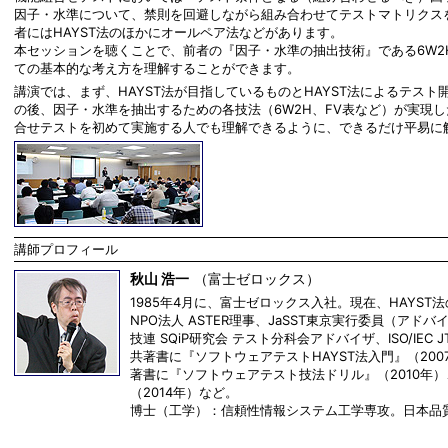
因子・水準について、禁則を回避しながら組み合わせてテストマトリクス
者にはHAYST法のほかにオールペア法などがあります。
本セッションを聴くことで、前者の『因子・水準の抽出技術』である6W2
ての基本的な考え方を理解することができます。
講演では、まず、HAYST法が目指しているものとHAYST法によるテス
の後、因子・水準を抽出するための各技法（6W2H、FV表など）が実現
合せテストを初めて実施する人でも理解できるように、できるだけ平易に
講師プロフィール
秋山 浩一
（富士ゼロックス）
1985年4月に、富士ゼロックス入社。現在、HAYS
NPO法人 ASTER理事、JaSST東京実行委員（アド
技連 SQiP研究会 テスト分科会アドバイザ、ISO/IEC JT
共著書に『ソフトウェアテストHAYST法入門』（200
著書に『ソフトウェアテスト技法ドリル』（2010年）
（2014年）など。
博士（工学）：信頼性情報システム工学専攻。日本品