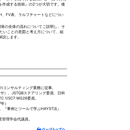
を作成する技術』の2つが大切です。後
H、FV表、ラルフチャートなどについ
ト開発の全体の流れについてご説明し、そ
したいことの意図と考え方について、組
解説します。
T法のコンサルティング業務に従事。
バイザ）、JSTQBステアリング委員、日科
C 1/SC7 WG26委員。
7年）
、『事例とツールで学ぶHAYST法』
質管理学会代議員。