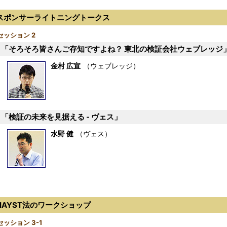
スポンサーライトニングトークス
セッション 2
「そろそろ皆さんご存知ですよね？ 東北の検証会社ウェブレッジ
金村 広宣
（ウェブレッジ）
「検証の未来を見据える - ヴェス」
水野 健
（ヴェス）
HAYST法のワークショップ
セッション 3-1