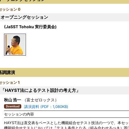
セッション 0
オープニングセッション
(JaSST Tohoku 実行委員会)
基調講演
セッション 1
「HAYST法によるテスト設計の考え方」
秋山 浩一
（富士ゼロックス）
講演資料 (PDF：1,080KB)
セッションの内容
HAYST法は直交表をベースとした機能組合せテスト技法の一つで、本セ
機能組合せテストにおいては『テスト条件となる（組み合わせるべき）因