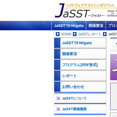
JaSST'19 Niigata
開催要項
プロ
HOME
JaSSTレポート
JaSST
JaSST'19 Niigata
開催要項
プログラム[PDF形式]
レポート
お問い合わせ
JaSSTについて
JaSST開催概要