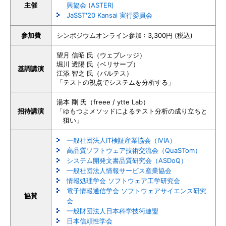
主催
興協会 (ASTER)
JaSST'20 Kansai 実行委員会
参加費
シンポジウムオンライン参加 : 3,300円 (税込)
望月 信昭 氏
（ウェブレッジ）
堀川 透陽 氏
（ベリサーブ）
基調講演
江添 智之 氏
（バルテス）
「テストの視点でシステムを分析する」
湯本 剛 氏
（freee / ytte Lab）
招待講演
「ゆもつよメソッドによるテスト分析の成り立ちと
狙い」
一般社団法人IT検証産業協会（IVIA）
高品質ソフトウェア技術交流会（QuaSTom）
システム開発文書品質研究会（ASDoQ）
一般社団法人情報サービス産業協会
情報処理学会 ソフトウェア工学研究会
電子情報通信学会 ソフトウェアサイエンス研究
協賛
会
一般財団法人日本科学技術連盟
日本信頼性学会