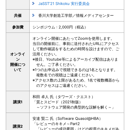
JaSST'21 Shikoku 実行委員会
共催
香川大学創造工学部／情報メディアセンター
参加費
シンポジウム : 2,000円（税込）
オンライン開催にあたってZoomを使用します。
当日の開催前に、事前に送付されたURLにアクセス
して動作確認をするための時間を設けますので、ご
オンライ
活用ください。
ン
※後日、Youtube等によるアーカイブ配信はありま
開催につ
せん。ご了承ください。
いて
※1つのお申込みで視聴できるのは1名となります。
複数名での視聴はご遠慮ください。
※アクセス数の上限があるため、1名で複数機器から
のアクセスはご遠慮ください。
和田 卓人 氏（タワーズ・クエスト）
講演1
「質とスピード（2021秋版）
～ソフトウェア開発の典型的な誤解を解く～」
安達 賢二 氏（Software Quasol@HBA）
「レビューのキキメ～Part2
講演2
「レビューの成功要因」はどの程度のキキメがあ