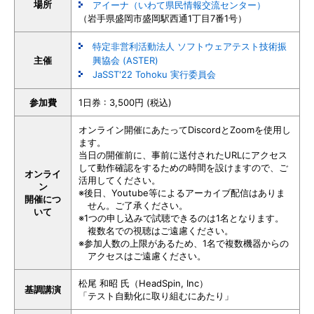
場所
アイーナ（いわて県民情報交流センター）
（岩手県盛岡市盛岡駅西通1丁目7番1号）
特定非営利活動法人 ソフトウェアテスト技術振
主催
興協会 (ASTER)
JaSST'22 Tohoku 実行委員会
参加費
1日券 : 3,500円 (税込)
オンライン開催にあたってDiscordとZoomを使用し
ます。
当日の開催前に、事前に送付されたURLにアクセス
して動作確認をするための時間を設けますので、ご
オンライ
活用してください。
ン
※後日、Youtube等によるアーカイブ配信はありま
開催につ
せん。ご了承ください。
いて
※1つの申し込みで試聴できるのは1名となります。
複数名での視聴はご遠慮ください。
※参加人数の上限があるため、1名で複数機器からの
アクセスはご遠慮ください。
松尾 和昭 氏（HeadSpin, Inc）
基調講演
「テスト自動化に取り組むにあたり」