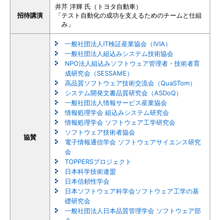
井芹 洋輝 氏（トヨタ自動車）
招待講演
「テスト自動化の成功を支えるためのチームと仕組
み」
一般社団法人IT検証産業協会（IVIA）
一般社団法人組込みシステム技術協会
NPO法人組込みソフトウェア管理者・技術者育
成研究会（SESSAME）
高品質ソフトウェア技術交流会（QuaSTom）
システム開発文書品質研究会（ASDoQ）
一般社団法人情報サービス産業協会
情報処理学会 組込みシステム研究会
情報処理学会 ソフトウェア工学研究会
ソフトウェア技術者協会
協賛
電子情報通信学会 ソフトウェアサイエンス研究
会
TOPPERSプロジェクト
日本科学技術連盟
日本信頼性学会
日本ソフトウェア科学会ソフトウェア工学の基
礎研究会
一般社団法人日本品質管理学会 ソフトウェア部