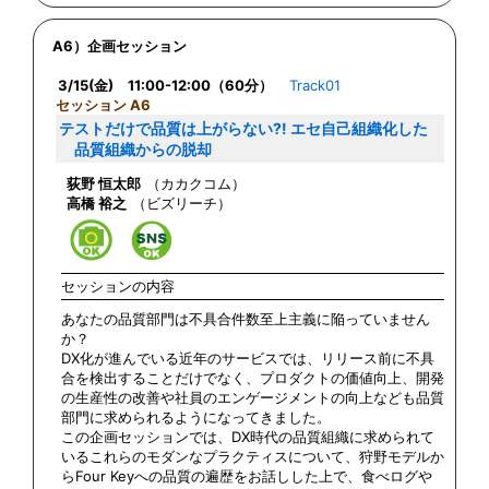
A6）企画セッション
3/15(金) 11:00-12:00（60分）
Track01
セッション A6
テストだけで品質は上がらない?! エセ自己組織化した
品質組織からの脱却
荻野 恒太郎
（カカクコム）
高橋 裕之
（ビズリーチ）
セッションの内容
あなたの品質部門は不具合件数至上主義に陥っていません
か？
DX化が進んでいる近年のサービスでは、リリース前に不具
合を検出することだけでなく、プロダクトの価値向上、開発
の生産性の改善や社員のエンゲージメントの向上なども品質
部門に求められるようになってきました。
この企画セッションでは、DX時代の品質組織に求められて
いるこれらのモダンなプラクティスについて、狩野モデルか
らFour Keyへの品質の遍歴をお話しした上で、食べログや