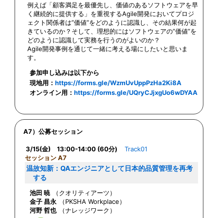
例えば「顧客満足を最優先し、価値のあるソフトウェアを早
く継続的に提供する」を重視するAgile開発においてプロジ
ェクト関係者は”価値”をどのように認識し、その結果何が起
きているのか？そして、理想的にはソフトウェアの”価値”を
どのように認識して実務を行うのがよいのか？
Agile開発事例を通じて一緒に考える場にしたいと思いま
す。
参加申し込みは以下から
現地用：
https://forms.gle/WzmUvUppPzHa2Ki8A
オンライン用：
https://forms.gle/UQryCJjxgUo6wDYAA
A7）公募セッション
3/15(金) 13:00-14:00 (60分)
Track01
セッション A7
温故知新：QAエンジニアとして日本的品質管理を再考
する
池田 暁
（クオリティアーツ）
金子 昌永
（PKSHA Workplace）
河野 哲也
（ナレッジワーク）