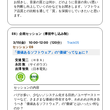
お招きし、音楽の質とは何か、どのように音楽の良い/悪い
を判断し向上していくのかなどをお聞きします。ソフトウェ
ア品質との比較を通して「質」を深掘りしていきたいと思い
ます。
E6）企画セッション（事前申し込み制）
3/15(金) 10:00-12:00（120分）
Track05
セッション E6
「価値あるソフトウェア」の”価値”ってなぁに？
安達 賢二
（ＨＢＡ）
永田 敦
（サイボウズ）
吉澤 智美
（日本電気）
セッションの内容
バグが多い、少ない／システム化する目的／ユーザーストー
リーなど、さまざまな価値が存在する中、われわれが向き合
うべき「価値あるソフトウェア」の”価値”とはいったい何な
のか？