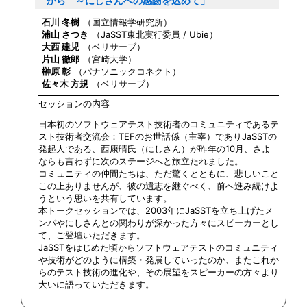
から ～にしさんへの感謝を込めて」
石川 冬樹
（国立情報学研究所）
浦山 さつき
（JaSST東北実行委員 / Ubie）
大西 建児
（ベリサーブ）
片山 徹郎
（宮崎大学）
榊原 彰
（パナソニックコネクト）
佐々木 方規
（ベリサーブ）
セッションの内容
日本初のソフトウェアテスト技術者のコミュニティであるテ
スト技術者交流会：TEFのお世話係（主宰）でありJaSSTの
発起人である、西康晴氏（にしさん）が昨年の10月、さよ
ならも言わずに次のステージへと旅立たれました。
コミュニティの仲間たちは、ただ驚くとともに、悲しいこと
この上ありませんが、彼の遺志を継ぐべく、前へ進み続けよ
うという思いを共有しています。
本トークセッションでは、2003年にJaSSTを立ち上げたメ
ンバやにしさんとの関わりが深かった方々にスピーカーとし
て、ご登壇いただきます。
JaSSTをはじめた頃からソフトウェアテストのコミュニティ
や技術がどのように構築・発展していったのか、またこれか
らのテスト技術の進化や、その展望をスピーカーの方々より
大いに語っていただきます。