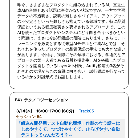
昨今、さまざまなプロダクトに組み込まれているAI。直近生
成AIの台頭もあり話題に事欠かない状況ですが、一方で学習
データの不透明さ、説明の難しさやバイアス、アウトプット
の不安定さといった難しさも抱えている領域です。特に品質
保証というある程度確実さを要求されるアプローチで、この
AIを使ったプロダクトやシステムにどう向き合うべきかとい
う問題は、まさに今試行錯誤の段階にあります。さらに、ト
レーニングを必要とする従来型AIモデルと生成AIとでは、そ
れぞれを使ったプロダクトの品質保証の手法にも大きな違い
があります。今回は、実際にその領域における、学術的なア
プローチの第一人者である石川冬樹先生、AIを搭載したプロ
ダクトを開発しているLayerX中村氏、Autify松浦の3名がそ
れぞれの立場からこの命題に向き合い、試行錯誤を行なって
いるのかを対談形式でお話しします。
E4）テクノロジーセッション
3/14(木) 16:00-17:00 (60分)
Track05
セッション E4
「組込み開発用テスト自動化環境」作製のウラ話～は
じめやすくて、つづけやすくて、ひろげやすい自動
テストってなんだろう？～