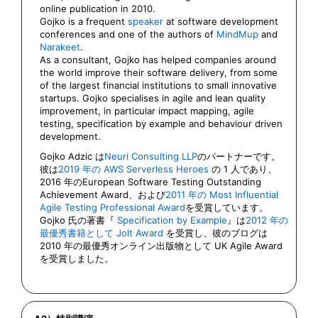
online publication in 2010.
Gojko is a frequent
speaker
at software development
conferences and one of the authors of
MindMup
and
Narakeet
.
As a consultant, Gojko has helped companies around
the world improve their software delivery, from some
of the largest financial institutions to small innovative
startups. Gojko specialises in agile and lean quality
improvement, in particular impact mapping, agile
testing, specification by example and behaviour driven
development.
Gojko Adzic は
Neuri Consulting LLP
のパートナーです。
彼は
2019 年の AWS Serverless Heroes
の 1 人であり、
2016 年のEuropean Software Testing Outstanding
Achievement Award、および
2011 年の Most Influential
Agile Testing Professional Award
を受賞しています。
Gojko 氏の著書『
Specification by Example
』は
2012 年の
最優秀書籍として Jolt Award
を受賞し、彼のブログは
2010 年の最優秀オンライン出版物として UK Agile Award
を受賞しました。