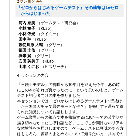
セッション A4
『ゼロからはじめるゲームテスト』その執筆はLvゼロ
からはじまった
河内 奈美
（ゲームテスト研究会）
小林 祐子
（KLab）
小林 依光
（タイミー）
田中 翔
（KLab）
勅使川原 大輔
（グリー）
福田 圭佑
（グリー）
堀米 賢
（グリー）
安田 芙美子
（KLab）
山本 くにお
（ビズリーチ）
セッションの内容
「三銃士モデル」の提唱から10年目を迎えた今年、あの時
にこの本があれば良かったのに！という思いのもと、ゲーム
テスト初心者向けの本を作りました！
本セッションでは「ゼロからはじめるゲームテスト: 壁抜け
したら無限ガチャで最強モードな件？」を発行する過程で得
られた知見についてお話しします。
ゲーム業界からの視点で本を執筆するにあたっての苦労話や
描き切れなかったこぼれ話など、ここでしか聞けないリアル
な体験談をお届けしますので、ゲームテストに興味のある方
はもちろん、書籍のまとめ方について知りたい方、共同での