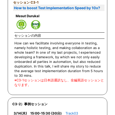
セッション C3-1
How to boost Test Implementation Speed by 10x?
Mesut Durukal
セッションの内容
How can we facilitate involving everyone in testing,
namely holistic testing, and making collaboration as a
whole team? In one of my last projects, I experienced
developing a framework, by which we not only easily
onboarded all parties in automation, but also reduced
duplication. In this talk, I will share my story to reduce
the average test implementation duration from 5 hours
to 30 mins.
※C3-1セッションは日本語通訳なし、全編英語セッションと
なります。
C3-2）事例セッション
3/14(木) 15:00-15:30 (30分)
Track03