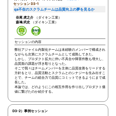
セッション D3-1
qa不在のスクラムチームは品質向上の夢を見るか
谷尾 虎之介
（ダイキン工業）
森鳰 武史
（ダイキン工業）
セッションの内容
弊社アジャイル内製化チームは未経験のメンバーで構成され
ながらも次第にスクラムチームとして成熟してきた。
しかし、プロダクト拡大に伴い不具合や障害件数も増大し、
品質面の課題が浮き彫りとなった。
そこで我々はチームメンバーを主体に品質改善をリードする
方針をとり、品質活動とスクラムとのシナジーを生み出すこ
とで、チームの総合力で品質にコミットできるようにまで成
長した。
本論では、どのようにこの相互作用を作り出しプロダクト価
値に繋げたのか紹介する。
D3-2）事例セッション