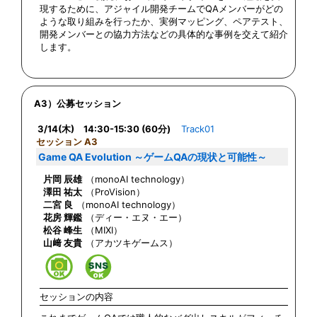
現するために、アジャイル開発チームでQAメンバーがどの
ような取り組みを行ったか、実例マッピング、ペアテスト、
開発メンバーとの協力方法などの具体的な事例を交えて紹介
します。
A3）公募セッション
3/14(木) 14:30-15:30 (60分)
Track01
セッション A3
Game QA Evolution ～ゲームQAの現状と可能性～
片岡 辰雄
（monoAI technology）
澤田 祐太
（ProVision）
二宮 良
（monoAI technology）
花房 輝鑑
（ディー・エヌ・エー）
松谷 峰生
（MIXI）
山﨑 友貴
（アカツキゲームス）
セッションの内容