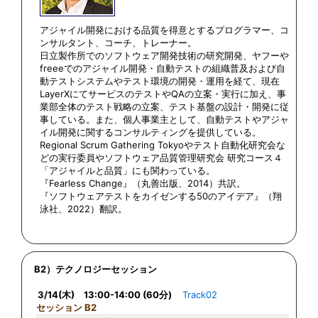
アジャイル開発における品質を得意とするプログラマー、コ
ンサルタント、コーチ、トレーナー。
日立製作所でのソフトウェア開発技術の研究開発、ヤフーや
freeeでのアジャイル開発・自動テストの組織普及および自
動テストシステムやテスト環境の開発・運用を経て、現在
LayerXにてサービスのテストやQAの立案・実行に加え、事
業部全体のテスト戦略の立案、テスト基盤の設計・開発に従
事している。また、個人事業主として、自動テストやアジャ
イル開発に関するコンサルティングを提供している。
Regional Scrum Gathering Tokyoやテスト自動化研究会な
どの実行委員やソフトウェア品質管理研究会 研究コース４
「アジャイルと品質」にも関わっている。
『Fearless Change』（丸善出版、2014）共訳。
『ソフトウェアテストをカイゼンする50のアイデア』（翔
泳社、2022）翻訳。
B2）テクノロジーセッション
3/14(木) 13:00-14:00 (60分)
Track02
セッション B2