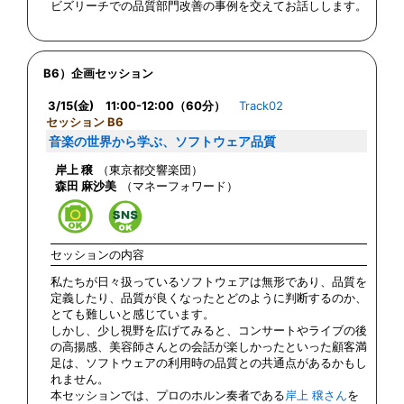
ビズリーチでの品質部門改善の事例を交えてお話しします。
B6）企画セッション
3/15(金) 11:00-12:00（60分）
Track02
セッション B6
音楽の世界から学ぶ、ソフトウェア品質
岸上 穣
（東京都交響楽団）
森田 麻沙美
（マネーフォワード）
セッションの内容
私たちが日々扱っているソフトウェアは無形であり、品質を
定義したり、品質が良くなったとどのように判断するのか、
とても難しいと感じています。
しかし、少し視野を広げてみると、コンサートやライブの後
の高揚感、美容師さんとの会話が楽しかったといった顧客満
足は、ソフトウェアの利用時の品質との共通点があるかもし
れません。
本セッションでは、プロのホルン奏者である
岸上 穣さん
を