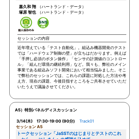
嘉久和 翔
（ハートランド・データ）
塚原 智也
（ハートランド・データ）
セッションの内容
近年増えている「テスト自動化」。組込み機器開発のテスト
では「ハードウェア制御の壁」が立ちはだかります。例えば
「手押し必須のボタン操作」「センサの計測値のコントロー
ル」「組んだ環境の継続利用」など。我々も、弊社のメイン
事業である組込みソフト開発において相当悩みました。そこ
で弊社のセッションでは、これらの課題に対処した方法や考
え方、現在の課題、今後目指すところをご共有させていただ
いたうえで議論させてください。
A5）特別パネルディスカッション
3/14(木) 17:30-19:00 (90分)
Track01
セッション A5
トークセッション「JaSSTのはじまりとテストのこれ