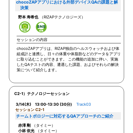
chocoZAPアプリにおける外部デバイスQAの課題と解
決策
野本 寿希也
（RIZAPテクノロジーズ）
セッションの内容
chocoZAPアプリは、RIZAP独自のヘルスウォッチおよび体
組成計と連携し、日々の体重や体脂肪などのデータをアプリ
に取り込むことができます。 この機能の追加に伴い、実施
したQAテストの内容、遭遇した課題、およびそれらの解決
策について紹介します。
C2-1）テクノロジーセッション
3/14(木) 13:00-13:30 (30分)
Track03
セッション C2-1
チームトポロジーに対応するQAアプローチのご紹介
赤澤 剛
（タイミー）
小林 依光
（タイミー）