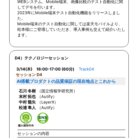
WEBシステム、Mobile端末、画像比較のテスト自動化に関
してデモを行います。
2023年にMobile端末テスト自動化機能をリリースしまし
た。
Mobile端末のテスト自動化に関しては楽天モバイルより、
松本様にご登壇していただき、導入事例も交えて紹介いたし
ます。
D4）テクノロジーセッション
3/14(木) 16:00-17:00 (60分)
Track04
セッション D4
AI搭載プロダクトの品質保証の現在地点とこれから
石川 冬樹
（国立情報学研究所）
末村 拓也
（Autify）
中村 龍矢
（LayerX）
松浦 隼人
（Autify）
セッションの内容