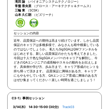
滝田 諭
（パイオニアシステムテクノロジー）
常盤 香央里
（グロース・アーキテクチャ＆チームス）
三輪 東
（SCSK）
山本 久仁朗
（ビズリーチ）
セッションの内容
近年、品質保証への期待は高まり続けています。しかし品質
保証のキャリアは多種多様で、みなさんも暗中模索している
のではないでしょうか。 私たちSigSQAはQMファンネルを
はじめとする、新しい品質保証のかたちを考えてきました。
今回は十人十色なSigSQAメンバーのキャリアを解剖し、今
どきのQAエンジニアの成長軸やスキルの動向をお伝えしま
す。具体例や学び方、歩み方まで、キャリア形成のヒントを
持ち帰って頂きます。 品質保証に興味がある方、キャリア
にもやもやしている方、QAエンジニア育成に興味のある方
はぜひ集まってください！楽しい時間を過ごしましょう！
C3-1）事例セッション
3/14(木) 14:30-15:00 (30分)
Track03