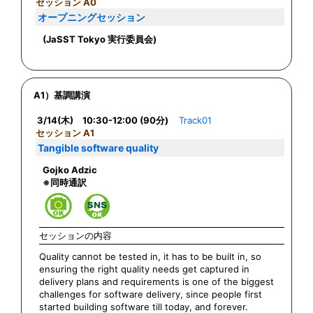
セッション A0
オープニングセッション
(JaSST Tokyo 実行委員会)
A1）基調講演
3/14(木) 10:30-12:00 (90分)
Track01
セッション A1
Tangible software quality
Gojko Adzic
※同時通訳
セッションの内容
Quality cannot be tested in, it has to be built in, so
ensuring the right quality needs get captured in
delivery plans and requirements is one of the biggest
challenges for software delivery, since people first
started building software till today, and forever.