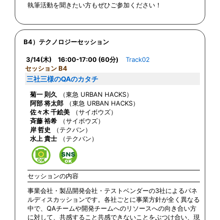
執筆活動を聞きたい方もぜひご参加ください！
B4）テクノロジーセッション
3/14(木) 16:00-17:00 (60分)
Track02
セッション B4
三社三様のQAのカタチ
菊一 則久
（東急 URBAN HACKS）
阿部 将太郎
（東急 URBAN HACKS）
佐々木 千絵美
（サイボウズ）
斉藤 裕希
（サイボウズ）
岸 哲史
（テクバン）
水上 貴士
（テクバン）
セッションの内容
事業会社・製品開発会社・テストベンダーの3社によるパネ
ルディスカッションです。各社ごとに事業方針が全く異なる
中で、QAチームや開発チームへのリソースへの向き合い方
に対して、共感すること共感できないことをぶつけ合い、現