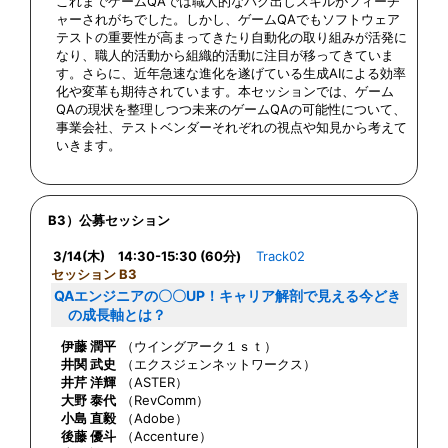
これまでゲームQAでは職人的なバグ出しスキルがフィーチ
ャーされがちでした。しかし、ゲームQAでもソフトウェア
テストの重要性が高まってきたり自動化の取り組みが活発に
なり、職人的活動から組織的活動に注目が移ってきていま
す。さらに、近年急速な進化を遂げている生成AIによる効率
化や変革も期待されています。本セッションでは、ゲーム
QAの現状を整理しつつ未来のゲームQAの可能性について、
事業会社、テストベンダーそれぞれの視点や知見から考えて
いきます。
B3）公募セッション
3/14(木) 14:30-15:30 (60分)
Track02
セッション B3
QAエンジニアの〇〇UP！キャリア解剖で見える今どき
の成長軸とは？
伊藤 潤平
（ウイングアーク１ｓｔ）
井関 武史
（エクスジェンネットワークス）
井芹 洋輝
（ASTER）
大野 泰代
（RevComm）
小島 直毅
（Adobe）
後藤 優斗
（Accenture）