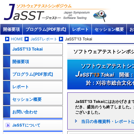
開催要項
プログラム[PDF形式]
レポート
セッション概要
お
HOME
JaSSTレポート
JaSST'13 Tokai
JaSST'13 Tokai
ソフトウェアテストシンポジウ
開催要項
ソフトウェアテストシンポ
J
プログラム[PDF形式]
aSST
'13
Tokai
開催：2
於：刈谷市総合文化
レポート
セッション概要
JaSST'13 Tokaiにはおかげ
だき、盛況のうち終了しました。
お問い合わせ
ございました。
当日の各種資料・レポート
JaSSTについて