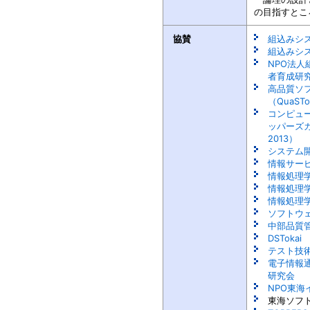
の目指すとこ
協賛
組込みシ
組込みシ
NPO法
者育成研究
高品質ソ
（QuaST
コンピュ
ッパーズカ
2013）
システム開
情報サー
情報処理
情報処理
情報処理
ソフトウ
中部品質
DSTokai
テスト技術
電子情報
研究会
NPO東
東海ソフ