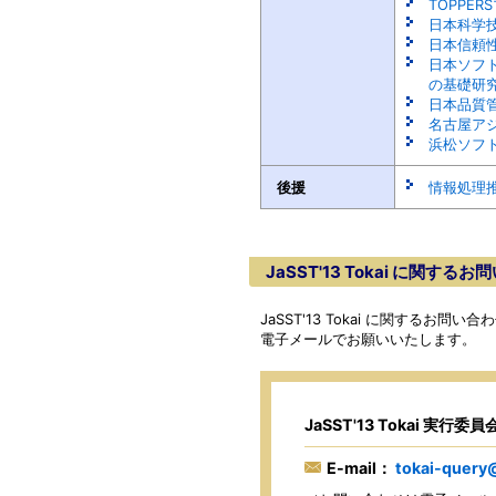
TOPPE
日本科学
日本信頼
日本ソフ
の基礎研
日本品質
名古屋ア
浜松ソフ
後援
情報処理推
JaSST'13 Tokai に関する
JaSST'13 Tokai に関するお
電子メールでお願いいたします。
JaSST'13 Tokai 実行委
E-mail：
tokai-query@