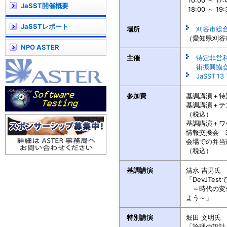
10:00 ～ 1
JaSST開催概要
18:00 ～ 1
JaSSTレポート
場所
刈谷市総
（愛知県刈谷
NPO ASTER
主催
特定非営
術振興協会 
JaSST'1
参加費
基調講演＋特別
基調講演＋テ
（税込）
基調講演＋ワ
情報交換会 3
会場での弁当
（税込）
基調講演
清水 吉男
氏 
「DevJTe
～時代の変
よう～」
特別講演
堀田 文明
氏 
「論理の設計