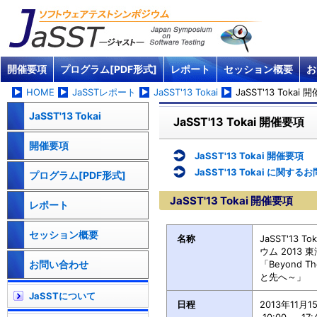
開催要項
プログラム[PDF形式]
レポート
セッション概要
お
HOME
JaSSTレポート
JaSST'13 Tokai
JaSST'13 Tokai
JaSST'13 Tokai
JaSST'13 Tokai 開催要項
開催要項
JaSST'13 Tokai 開催要項
JaSST'13 Tokai に関す
プログラム[PDF形式]
JaSST'13 Tokai 開催要項
レポート
セッション概要
名称
JaSST'13
ウム 2013 東
お問い合わせ
「Beyond 
と先へ～」
JaSSTについて
日程
2013年11月1