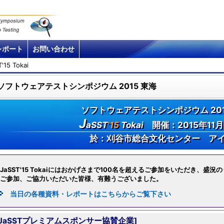
レポート
お問い合わせ
'15 Tokai
ソフトウェアテストシンポジウム 2015 東海
ソフトウェアテストシンポジウム 201
J
aSST
'15
Tokai
開催：2015年11月
於：刈谷市総合文化センター ア
JaSST'15 Tokaiにはおかげさまで100名を超えるご参加をいただき、盛
ご参加、ご協力いただいた皆様、有難うございました。
当日の各種資料・レポートはこちらからご覧下さい
[JaSSTプレミアムスポンサー協賛企業]