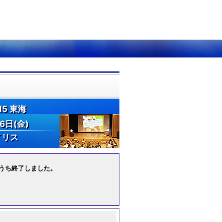
5 東海
6日(金)
イリス
況のうち終了しました。