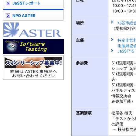
日程
2015年11月6
JaSSTレポート
10:00～17
18:00～19
NPO ASTER
場所
刈谷市総
（愛知県刈谷
主催
特定非営
術振興協会 
JaSST'1
参加費
S1)基調講演
ショップ 5,9
S1)基調講演＋
込)
S1)基調講演
パネルディスカ
情報交換会 
み参加可能）
基調講演
松尾谷 徹
氏 
「テストから
の評価
～ 検証指向