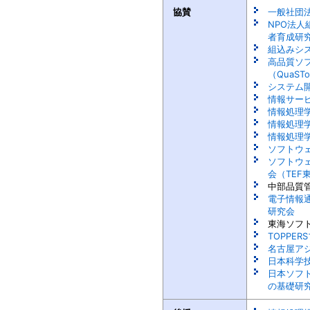
協賛
一般社団法
NPO法
者育成研究
組込みシ
高品質ソ
（QuaST
システム開
情報サー
情報処理
情報処理
情報処理学
ソフトウ
ソフトウ
会（TEF
中部品質
電子情報
研究会
東海ソフ
TOPPE
名古屋ア
日本科学
日本ソフ
の基礎研