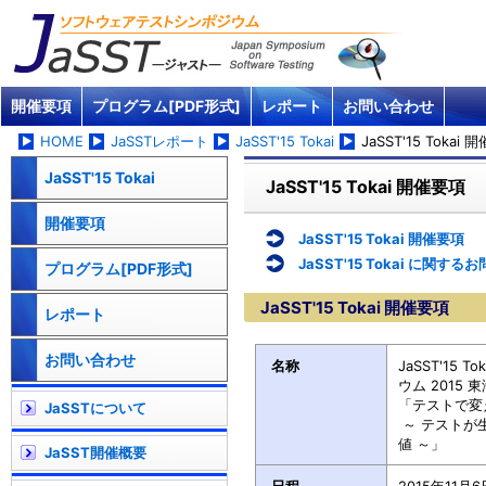
開催要項
プログラム[PDF形式]
レポート
お問い合わせ
HOME
JaSSTレポート
JaSST'15 Tokai
JaSST'15 Tokai
JaSST'15 Tokai
JaSST'15 Tokai 開催要項
開催要項
JaSST'15 Tokai 開催要項
JaSST'15 Tokai に関す
プログラム[PDF形式]
JaSST'15 Tokai 開催要項
レポート
お問い合わせ
名称
JaSST'15
ウム 2015 東
「テストで変
JaSSTについて
～ テストが
値 ～」
JaSST開催概要