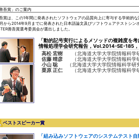
善吾賞」のご案内
吾賞は、この1年間に発表されたソフトウェアの品質向上に寄与する学術的な論
0月から2014年9月までに発表された日本語論文及びソフトウェアテストシン
STER善吾賞選考委員会が選出しました。
「動的記号実行によるメソッドの複雑度を考
情報処理学会研究報告，Vol.2014-SE-185，
高松 宏樹
（北海道大学大学院情報科学研
佐藤 晴彦
（北海道大学大学院情報科学
小山 聡
（北海道大学大学院情報科学研
栗原 正仁
（北海道大学大学院情報科学
ベストスピーカー賞
「組み込みソフトウェアのシステムテスト自