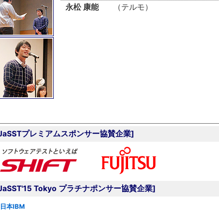
永松 康能
（テルモ）
[JaSSTプレミアムスポンサー協賛企業]
[JaSST'15 Tokyo プラチナポンサー協賛企業]
日本IBM