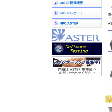
JaSST開催概要
「
JaSSTレポート
善
1
NPO ASTER
A