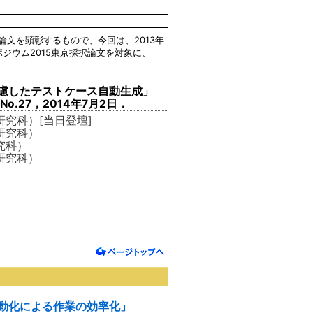
文を顕彰するもので、今回は、2013年
ポジウム2015東京採択論文を対象に、
慮したテストケース自動生成」
No.27，2014年7月2日．
究科）[当日登壇]
研究科）
究科）
研究科）
動化による作業の効率化」