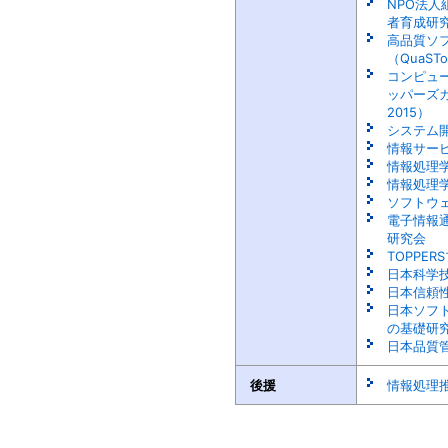
NPO法
者育成研究
高品質ソ
（QuaST
コンピュ
ッパーズカ
2015）
システム開
情報サー
情報処理
情報処理
ソフトウ
電子情報
研究会
TOPPE
日本科学
日本信頼
日本ソフ
の基礎研
日本品質
後援
情報処理推