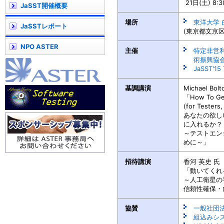
21日(土) 8
JaSST開催概要
場所
東洋大学
JaSSTレポート
(東京都文京区白
NPO ASTER
主催
特定非営
術振興協会 
JaSST'1
基調講演
Michael Bo
「How To Get
(for Testers
あなたの欲し
に入れるか？
～テストエン
めに～」
招待講演
香河 英史 
「動いてくれ
～人工衛星の
信頼性確保・
協賛
一般社団法
組込みシ