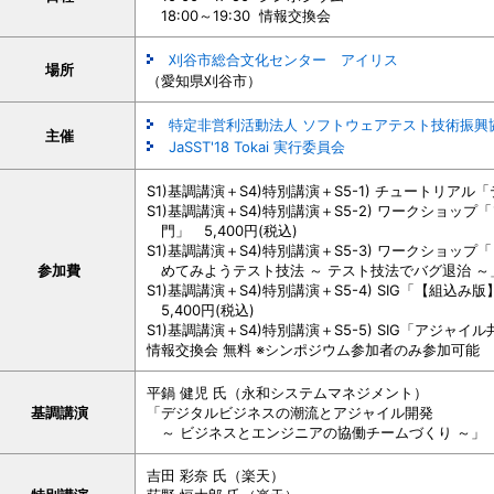
18:00～19:30 情報交換会
刈谷市総合文化センター アイリス
場所
（愛知県刈谷市）
特定非営利活動法人 ソフトウェアテスト技術振興協会 
主催
JaSST'18 Tokai 実行委員会
S1)基調講演＋S4)特別講演＋S5-1) チュートリアル「
S1)基調講演＋S4)特別講演＋S5-2) ワークショッ
門」 5,400円(税込)
S1)基調講演＋S4)特別講演＋S5-3) ワークショ
参加費
めてみようテスト技法 ～ テスト技法でバグ退治 ～」 
S1)基調講演＋S4)特別講演＋S5-4) SIG「【
5,400円(税込)
S1)基調講演＋S4)特別講演＋S5-5) SIG「アジャイル
情報交換会 無料 ※シンポジウム参加者のみ参加可能
平鍋 健児 氏（永和システムマネジメント）
基調講演
「デジタルビジネスの潮流とアジャイル開発
～ ビジネスとエンジニアの協働チームづくり ～」
吉田 彩奈 氏（楽天）