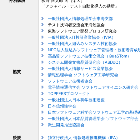
特別講演
荻野 恒太郎 氏（楽天）
「アジャイル・テスト自動化導入の勘所」
一般社団法人情報処理学会東海支部
テスト技術者交流会東海勉強会
東海ソフトウェア開発プロセス研究会
一般社団法人IT検証産業協会（IVIA）
一般社団法人組込みシステム技術協会
NPO法人組込みソフトウェア管理者・技術者育成研
高品質ソフトウェア技術交流会（QuaSTom）
システム開発文書品質研究会（ASDoQ）
一般社団法人情報サービス産業協会
協賛
情報処理学会 ソフトウェア工学研究会
ソフトウェア技術者協会
電子情報通信学会 ソフトウェアサイエンス研究会
TOPPERSプロジェクト
一般社団法人日本科学技術連盟
日本信頼性学会
日本ソフトウェア科学会ソフトウェア工学の基礎
一般社団法人日本品質管理学会 ソフトウェア部会
派生開発推進協議会
後援
独立行政法人 情報処理推進機構（IPA）