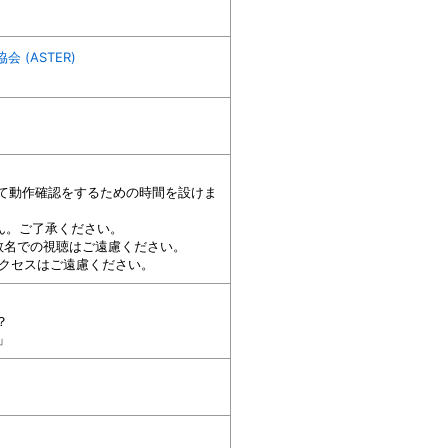
(ASTER)
して動作確認をするための時間を設けま
せん。ご了承ください。
数名での視聴はご遠慮ください。
アクセスはご遠慮ください。
？
」