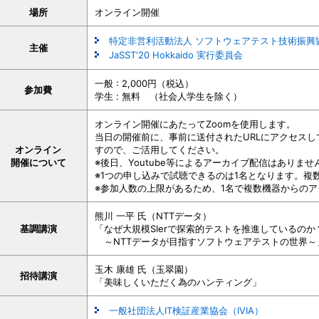
場所
オンライン開催
特定非営利活動法人 ソフトウェアテスト技術振興協会 
主催
JaSST'20 Hokkaido 実行委員会
一般 : 2,000円（税込）
参加費
学生 : 無料 （社会人学生を除く）
オンライン開催にあたってZoomを使用します。
当日の開催前に、事前に送付されたURLにアクセス
オンライン
すので、ご活用してください。
開催について
※後日、Youtube等によるアーカイブ配信はありま
※1つの申し込みで試聴できるのは1名となります。複
※参加人数の上限があるため、1名で複数機器からの
熊川 一平 氏（NTTデータ）
基調講演
「なぜ大規模SIerで探索的テストを推進しているのか
～NTTデータが目指すソフトウェアテストの世界～
玉木 康雄 氏（玉翠園）
招待講演
「美味しくいただく為のハンティング」
一般社団法人IT検証産業協会（IVIA）