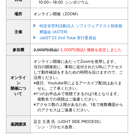
10:00～18:00 シンポジウム
場所
オンライン開催（ZOOM）
特定非営利活動法人 ソフトウェアテスト技術振
主催
興協会 (ASTER)
JaSST'23 2nd Tokai 実行委員会
参加費
2,000円(税込)
2,200円(税込) 価格を改定しました
オンライン開催にあたってZoomを使用します。
当日の開催前に、事前に送付されたURLにアクセス
して動作確認をするための時間を設けますので、ご
オンライ
活用ください。
ン
※後日、Youtube等によるアーカイブ配信はありま
開催につ
せん。ご了承ください。
いて
※1つのお申込みで視聴できるのは1名となります。
複数名での視聴はご遠慮ください。
※アクセス数の上限があるため、1名で複数機器から
のアクセスはご遠慮ください。
足立 久美 氏（LIGHT SIDE PROCESS）
基調講演
「シン・プロセス改善」