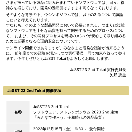
さまが扱っている製品に組み込まれているソフトウェアは、日々、複
雑さを増しており、開発の難易度はますます高くなっております。
そのような背景の下、今シンポジウムでは、以下の2点について議論
したいと考えております。
すなわち、そのような製品開発において必要とされる、つまりは複雑
なソフトウェアを十分な品質を持って開発するためのプロセスについ
て、 および、その開発プロセスを現場のメンバが安心して取り組める
ために必要となる心理的安全についてです。
オンライン開催ではありますが、みなさまと活発な議論が出来るよう
に、 前年度までの経験を活かしつつ実行委員一同で知恵を絞って参り
ます。今年もぜひともJaSST Tokaiをよろしくお願いします。
JaSST'23 2nd Tokai 実行委員長
矢野 恵生
JaSST'23 2nd Tokai 開催要項
JaSST'23 2nd Tokai
名称
ソフトウェアテストシンポジウム 2023 2nd 東海
「みんなで作ろう、令和時代の製品品質」
2023年12月15日（金） 9:30～ 受付開始
日程