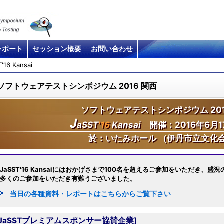
レポート
セッション概要
お問い合わせ
'16 Kansai
ソフトウェアテストシンポジウム 2016 関西
ソフトウェアテストシンポジウム 201
J
aSST
'16
Kansai
開催：2016年6月1
於：いたみホール （伊丹市立文化
JaSST'16 Kansaiにはおかげさまで100名を超えるご参加をいただき、
多くのご参加をいただき有難うございました。
当日の各種資料・レポートはこちらからご覧下さい
[JaSSTプレミアムスポンサー協賛企業]