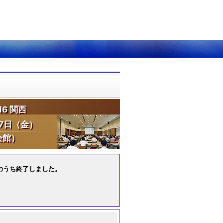
6 関西
7日（金）
会館）
盛況のうち終了しました。