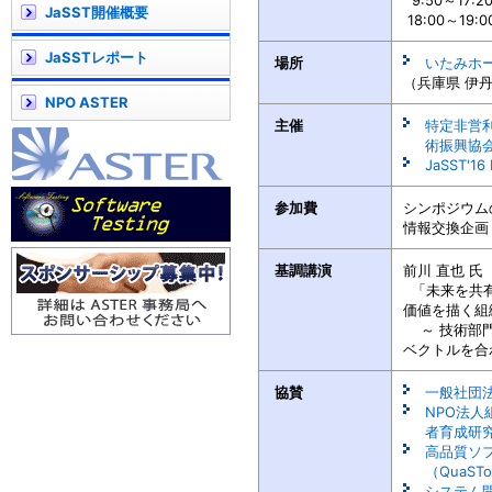
9:50～17
JaSST開催概要
18:00～19
JaSSTレポート
場所
いたみホ
（兵庫県 伊
NPO ASTER
主催
特定非営
術振興協会 
JaSST'1
参加費
シンポジウムの
情報交換企画
基調講演
前川 直也 氏
「未来を共有
価値を描く組
～ 技術部門
ベクトルを合
協賛
一般社団法
NPO法
者育成研究
高品質ソ
（QuaST
システム開