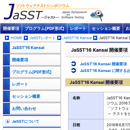
開催要項
プログラム[PDF形式]
レポート
セッション概要
お
HOME
JaSSTレポート
JaSST'16 Kansai
JaSST'16 Kans
JaSST'16 Kansai
JaSST'16 Kansai 開催要項
開催要項
JaSST'16 Kansai 開催要項
JaSST'16 Kansai に関
プログラム[PDF形式]
JaSST'16 Kansai 開催要項
レポート
セッション概要
名称
JaSST'16
ジウム 2016
お問い合わせ
「ソフトウェ
～ テストを
JaSSTについて
日程
2016年6月17